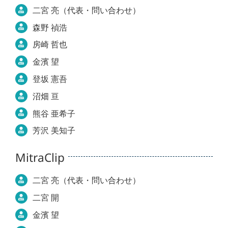
二宮 亮（代表・問い合わせ）
森野 禎浩
房崎 哲也
金濱 望
登坂 憲吾
沼畑 亘
熊谷 亜希子
芳沢 美知子
MitraClip
二宮 亮（代表・問い合わせ）
二宮 開
金濱 望