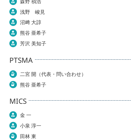
森野 禎浩
浅野 峻見
沼﨑 大諄
熊谷 亜希子
芳沢 美知子
PTSMA
二宮 開（代表・問い合わせ）
熊谷 亜希子
MICS
金 一
小泉 淳一
田林 東